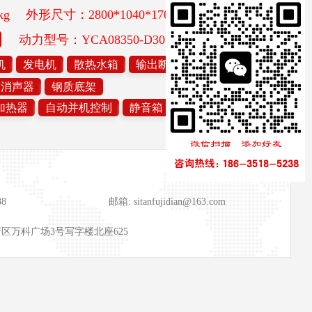
kg
外形尺寸：2800*1040*1700mm
动力型号：YCA08350-D30
机
发电机
散热水箱
输出断路器
自动控制系统
消声器
钢质底架
加热器
自动并机控制
静音箱
移动拖车
38
邮箱: sitanfujidian@163.com
店区万科广场3号写字楼北座625