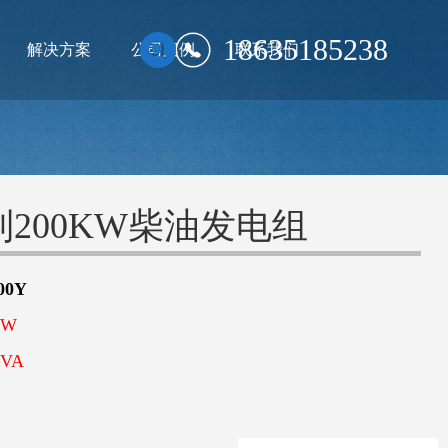
18635185238
解决方案
公司案例
联系我们
200KW柴油发电组
00Y
KW
VA
A
V