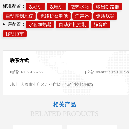
标准配置：
发动机
发电机
散热水箱
输出断路器
自动控制系统
免维护蓄电池
消声器
钢质底架
可选配置：
水套加热器
自动并机控制
静音箱
移动拖车
联系方式
电话: 18635185238
邮箱: sitanfujidian@163.
地址: 太原市小店区万科广场3号写字楼北座625
相关产品
RELATED PRODUCTS