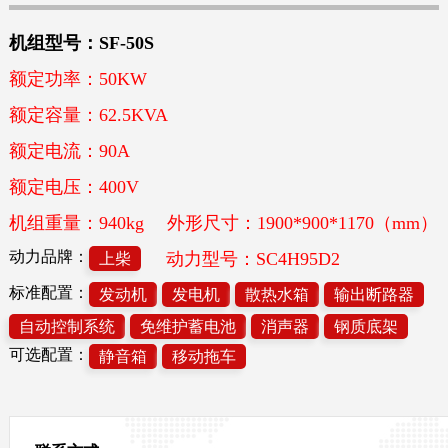
机组型号：SF-50S
额定功率：50KW
额定容量：62.5KVA
额定电流：90A
额定电压：400V
机组重量：940kg
外形尺寸：1900*900*1170（mm）
动力品牌：
动力型号：SC4H95D2
上柴
标准配置：
发动机
发电机
散热水箱
输出断路器
自动控制系统
免维护蓄电池
消声器
钢质底架
可选配置：
静音箱
移动拖车