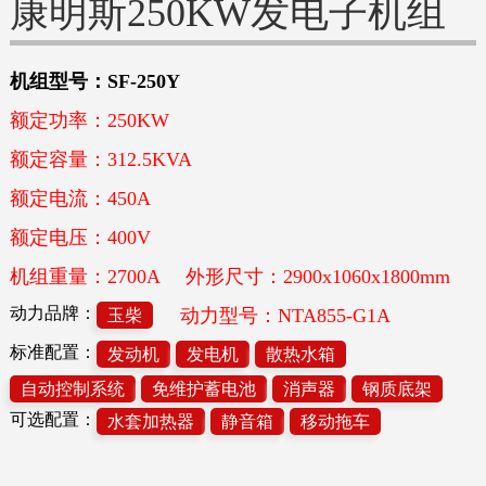
康明斯250KW发电子机组
机组型号：SF-250Y
额定功率：250KW
额定容量：312.5KVA
额定电流：450A
额定电压：400V
机组重量：2700A
外形尺寸：2900x1060x1800mm
动力品牌：
动力型号：NTA855-G1A
玉柴
标准配置：
发动机
发电机
散热水箱
自动控制系统
免维护蓄电池
消声器
钢质底架
可选配置：
水套加热器
静音箱
移动拖车