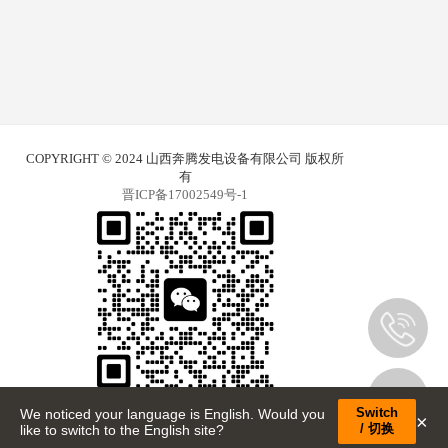
COPYRIGHT © 2024 山西奔腾发电设备有限公司 版权所
有
晋ICP备17002549号-1
🌐 语言/LANGUAGE
Switch
We noticed your language is English. Would you
×
/ 切换
like to switch to the English site?